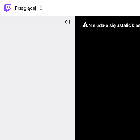
…
⌥
P
Przeglądaj
Nie udało się ustalić klas