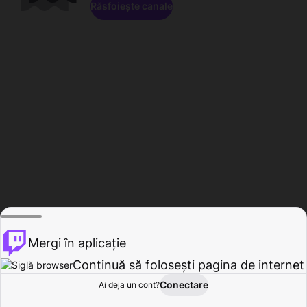
Răsfoiește canale
Mergi în aplicație
Continuă să folosești pagina de internet
Conectare
Ai deja un cont?
Acasă
Răsfoire
Activitate
Profil