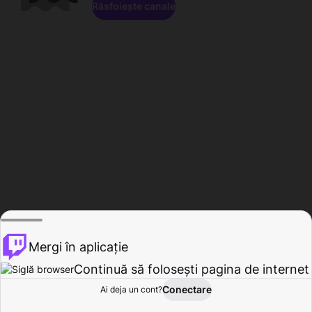
Răsfoiește canale
Mergi în aplicație
Continuă să folosești pagina de internet
Conectare
Ai deja un cont?
Acasă
Răsfoire
Activitate
Profil