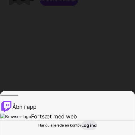
Åbn i app
Fortsæt med web
Log ind
Har du allerede en konto?
Hjem
Gennemse
Aktivitet
Profil