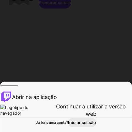
Procurar canais
Abrir na aplicação
Continuar a utilizar a versão
web
Iniciar sessão
Já tens uma conta?
Página inicial
Procurar
Atividade
Perfil