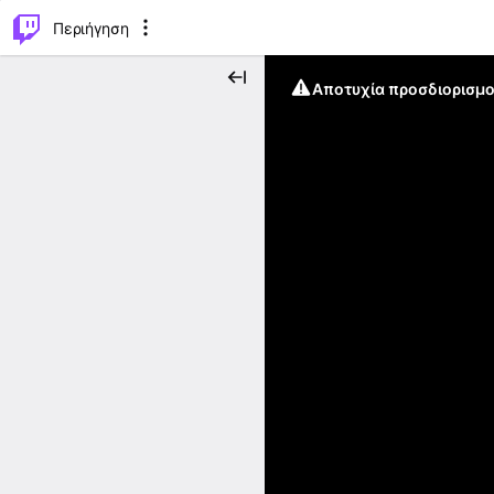
..
⌥
P
Περιήγηση
Αποτυχία προσδιορισμο