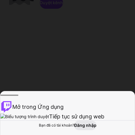
Duyệt kênh
Mở trong Ứng dụng
Tiếp tục sử dụng web
Đăng nhập
Bạn đã có tài khoản?
Trang chủ
Duyệt
Hoạt động
Hồ sơ