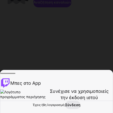
Αναζήτηση καναλιών
Μπες στο App
Συνέχισε να χρησιμοποιείς
την έκδοση ιστού
Σύνδεση
Έχεις ήδη λογαριασμό;
Αρχική σελίδα
Περιήγηση
Δραστηριότητα
Προφίλ