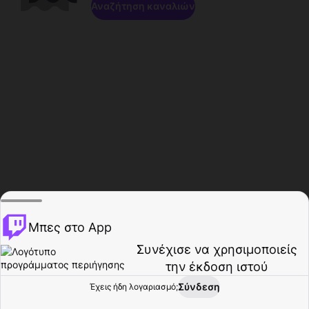
Αναζήτηση καναλιών
Μπες στο App
Συνέχισε να χρησιμοποιείς
την έκδοση ιστού
Σύνδεση
Έχεις ήδη λογαριασμό;
Αρχική σελίδα
Περιήγηση
Δραστηριότητα
Προφίλ