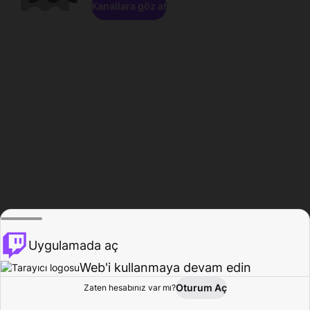
Kanallara göz at
Uygulamada aç
Web'i kullanmaya devam edin
Oturum Aç
Zaten hesabınız var mı?
Ana Sayfa
Gözat
Aktivite
Profil