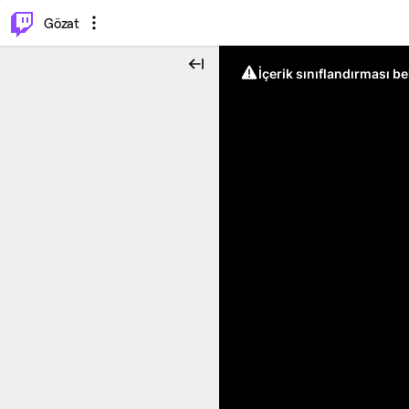
⌥
P
Gözat
İçerik sınıflandırması b