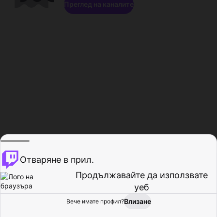
Преглед на каналите
Отваряне в прил.
Продължавайте да използвате
уеб
Влизане
Вече имате профил?
Начало
Преглед
Активност
Профил