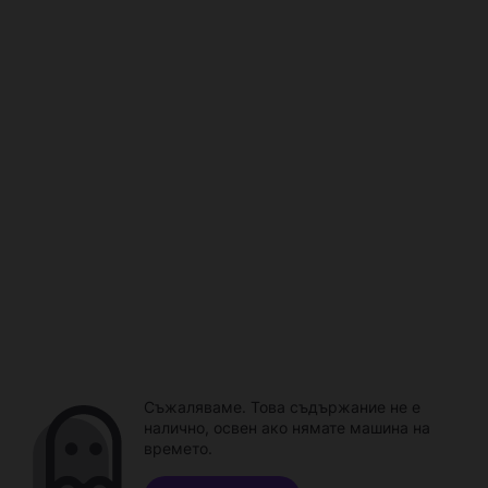
Съжаляваме. Това съдържание не е
налично, освен ако нямате машина на
времето.