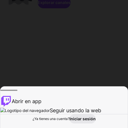
Explorar canales
Abrir en app
Seguir usando la web
Iniciar sesión
Página del
¿Ya tienes una cuenta?
Explorar
Actividad
Perfil
Creador