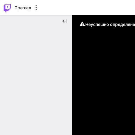
м...
⌥
P
Преглед
Неуспешно определяне