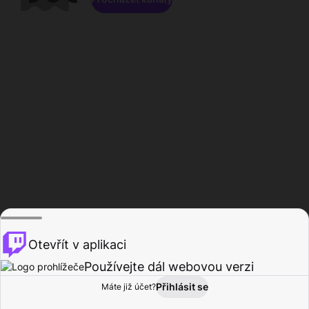
Otevřít v aplikaci
Používejte dál webovou verzi
Přihlásit se
Máte již účet?
Domů
Procházet
Aktivita
Profil