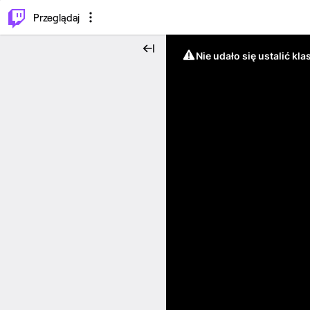
…
⌥
P
Przeglądaj
Nie udało się ustalić klas