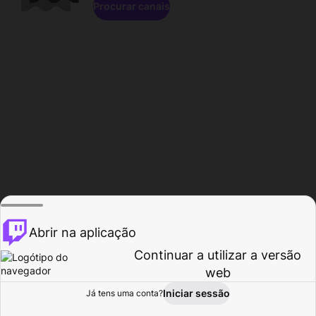
Procurar canais
Abrir na aplicação
Continuar a utilizar a versão
web
Iniciar sessão
Já tens uma conta?
Página inicial
Procurar
Atividade
Perfil