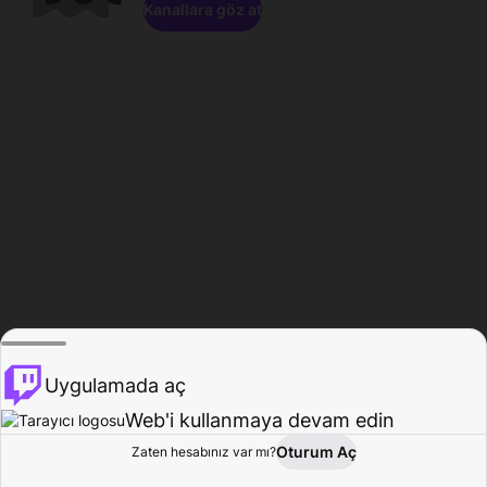
Kanallara göz at
Uygulamada aç
Web'i kullanmaya devam edin
Oturum Aç
Zaten hesabınız var mı?
Ana Sayfa
Gözat
Aktivite
Profil