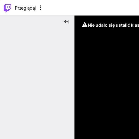
…
⌥
P
Przeglądaj
Nie udało się ustalić klas