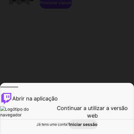
Procurar canais
Abrir na aplicação
Continuar a utilizar a versão
web
Iniciar sessão
Já tens uma conta?
Página inicial
Procurar
Atividade
Perfil