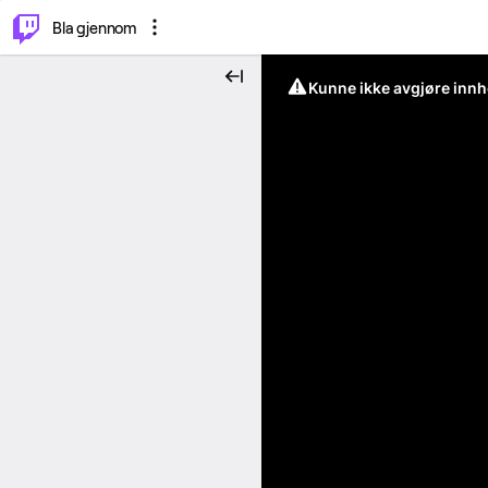
⌥
P
Bla gjennom
Kunne ikke avgjøre innh