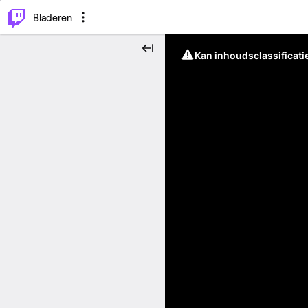
⌥
P
Bladeren
Kan inhoudsclassificati