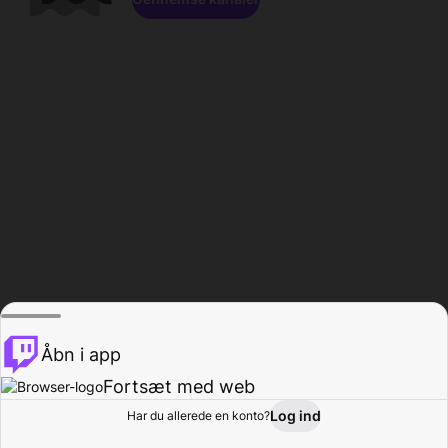
Åbn i app
Fortsæt med web
Log ind
Har du allerede en konto?
Hjem
Gennemse
Aktivitet
Profil