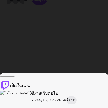
เปิดในแอพ
ใช้งานเว็บต่อไป
ล็อกอิน
คุณมีบัญชีอยู่แล้วใช่หรือไม่?
หน้าแรก
เรียกดู
กิจกรรม
โปรไฟล์