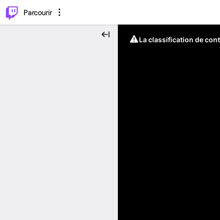
⌥
P
Parcourir
La classification de con