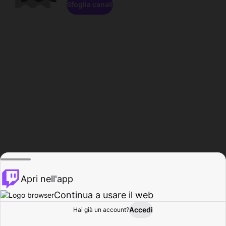
Sfoglia canali
Apri nell'app
Continua a usare il web
Accedi
Hai già un account?
Base
Sfoglia
Attività
Profilo