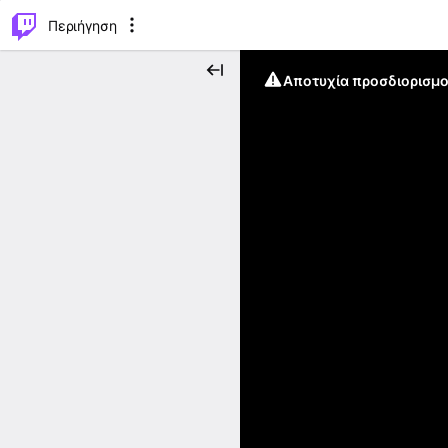
..
⌥
P
Περιήγηση
Αποτυχία προσδιορισμο