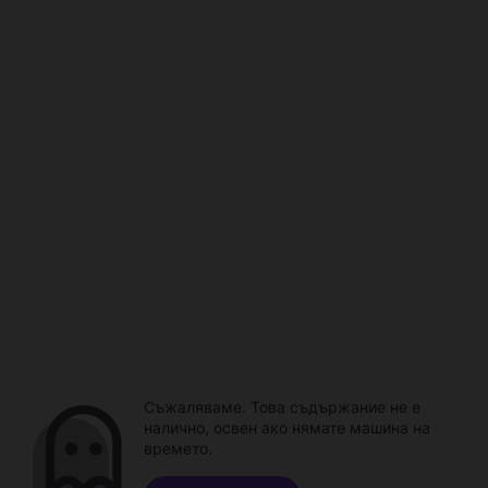
Съжаляваме. Това съдържание не е
налично, освен ако нямате машина на
времето.