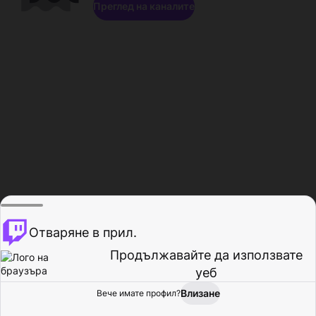
Преглед на каналите
Отваряне в прил.
Продължавайте да използвате
уеб
Влизане
Вече имате профил?
Начало
Преглед
Активност
Профил