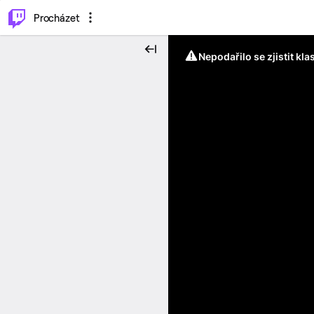
..
⌥
P
Procházet
Nepodařilo se zjistit kla