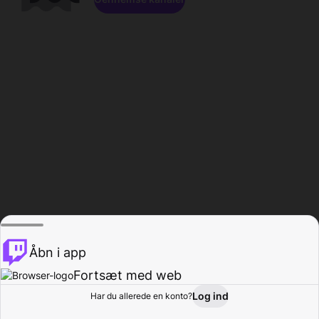
Åbn i app
Fortsæt med web
Log ind
Har du allerede en konto?
Hjem
Gennemse
Aktivitet
Profil