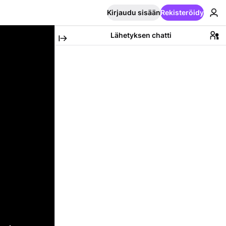
Kirjaudu sisään
Rekisteröidy
Lähetyksen chatti