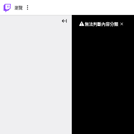
⌥
P
瀏覽
無法判斷內容分類