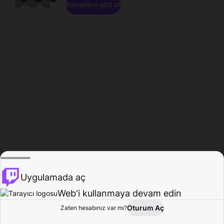
Kanallara göz at
Uygulamada aç
Web'i kullanmaya devam edin
Oturum Aç
Zaten hesabınız var mı?
Ana Sayfa
Gözat
Aktivite
Profil