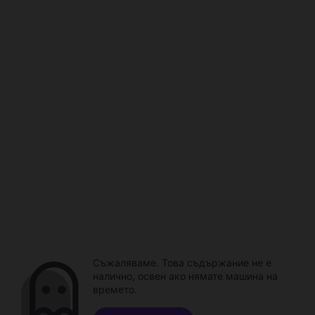
Съжаляваме. Това съдържание не е
налично, освен ако нямате машина на
времето.