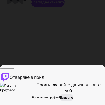
Преглед на каналите
Отваряне в прил.
Продължавайте да използвате
уеб
Влизане
Вече имате профил?
Начало
Преглед
Активност
Профил