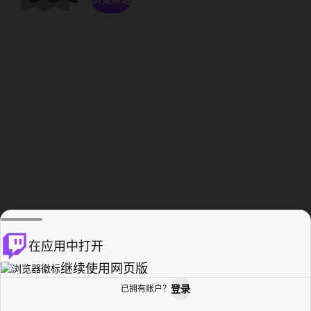
在应用中打开
继续使用网页版
登录
已拥有账户？
主页
浏览
活动纪录
个人资料