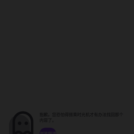
抱歉。您恐怕得搭乘时光机才有办法找回那个
内容了。
浏览频道