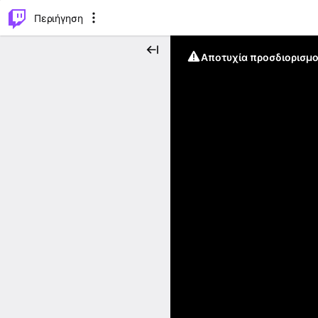
..
⌥
P
Περιήγηση
Αποτυχία προσδιορισμο