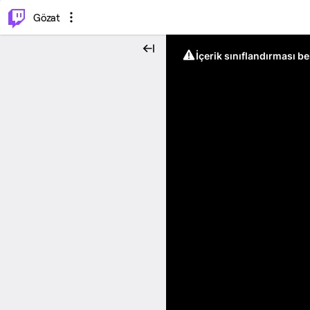
⌥
P
Gözat
İçerik sınıflandırması b