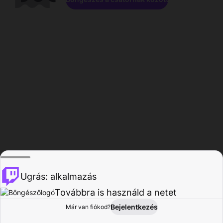
Ugrás: alkalmazás
Továbbra is használd a netet
Bejelentkezés
Már van fiókod?
Főoldal
Böngészés
Tevékenység
Profil