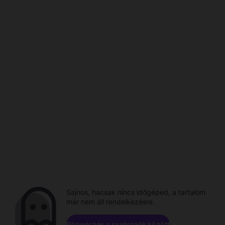
Sajnos, hacsak nincs időgéped, a tartalom
már nem áll rendelkezésre.
Böngészés a csatornák között