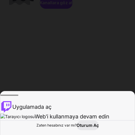
Kanallara göz at
Uygulamada aç
Web'i kullanmaya devam edin
Oturum Aç
Zaten hesabınız var mı?
Ana Sayfa
Gözat
Aktivite
Profil