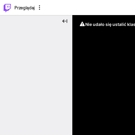
…
⌥
P
Przeglądaj
Nie udało się ustalić klas