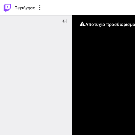
..
⌥
P
Περιήγηση
Αποτυχία προσδιορισμο