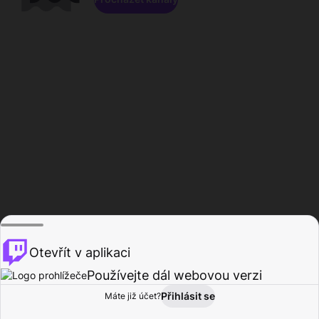
Otevřít v aplikaci
Používejte dál webovou verzi
Přihlásit se
Máte již účet?
Domů
Procházet
Aktivita
Profil