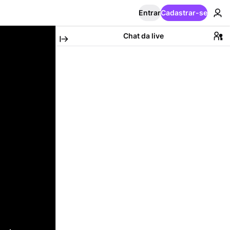
Entrar
Cadastrar-se
Chat da live