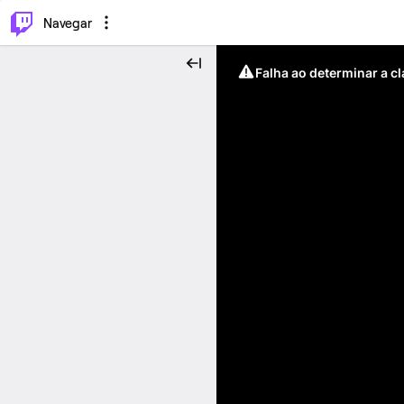
⌥
P
Navegar
Falha ao determinar a c