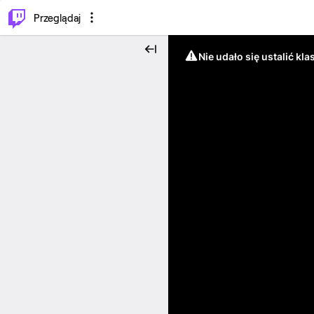
…
⌥
P
Przeglądaj
Nie udało się ustalić klas