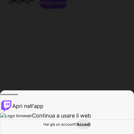
Sfoglia canali
Apri nell'app
Continua a usare il web
Accedi
Hai già un account?
Base
Sfoglia
Attività
Profilo