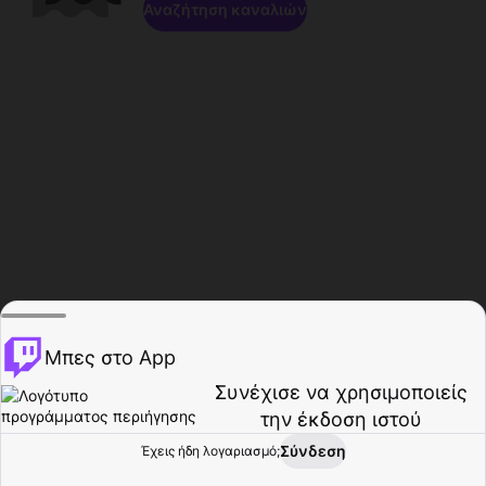
Αναζήτηση καναλιών
Μπες στο App
Συνέχισε να χρησιμοποιείς
την έκδοση ιστού
Σύνδεση
Έχεις ήδη λογαριασμό;
Αρχική σελίδα
Περιήγηση
Δραστηριότητα
Προφίλ