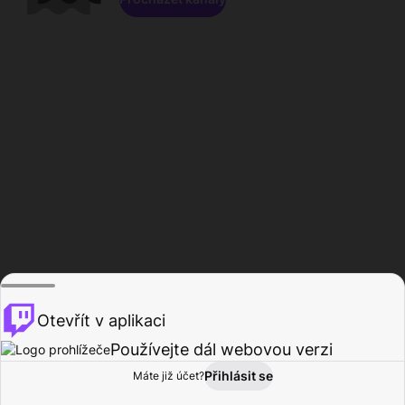
Otevřít v aplikaci
Používejte dál webovou verzi
Přihlásit se
Máte již účet?
Domů
Procházet
Aktivita
Profil