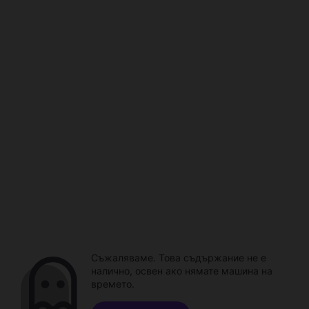
Съжаляваме. Това съдържание не е
налично, освен ако нямате машина на
времето.