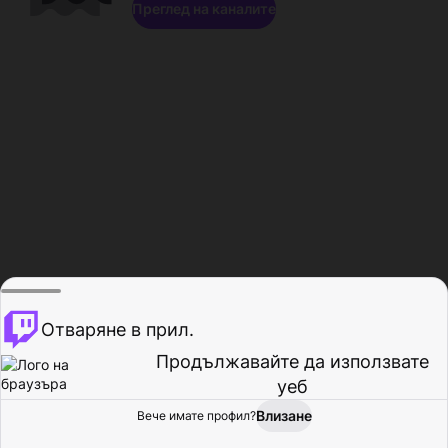
Преглед на каналите
Отваряне в прил.
Продължавайте да използвате
уеб
Влизане
Вече имате профил?
Начало
Преглед
Активност
Профил