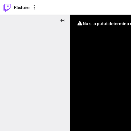
⌥
P
Răsfoire
Nu s-a putut determina c