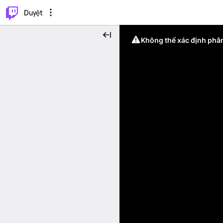
.
⌥
P
Duyệt
Không thể xác định phân